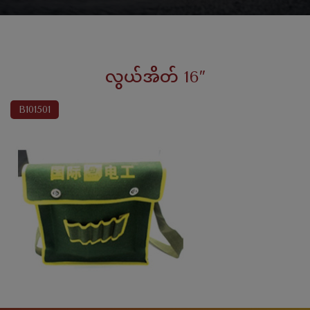
လွယ်အိတ် 16″
B101501