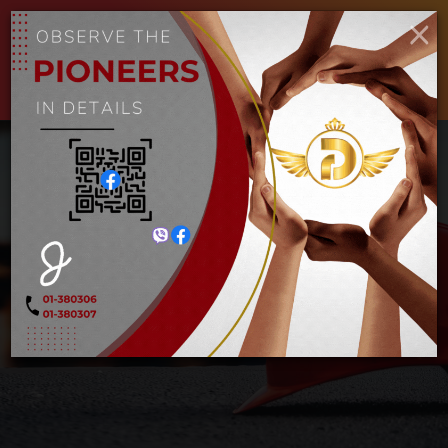
×
ENGLISH
MYANMAR
Toggle
navigat
လွယ်အိတ် 16″
Home
လွယ်အိတ် 16″