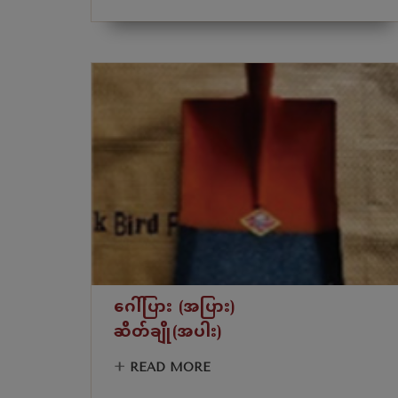
ဂေါ်ပြား (အပြား)
ဆိတ်ချို(အပါး)
+
READ MORE