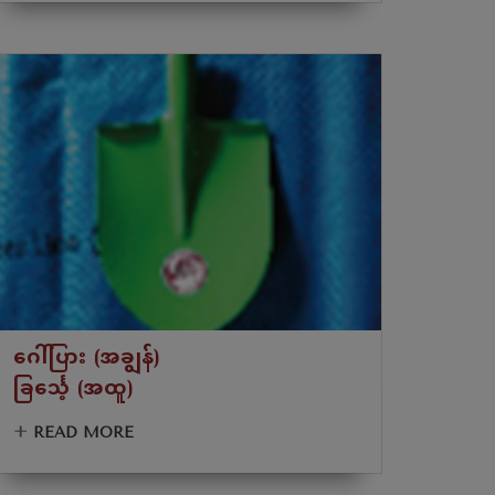
ဂေါ်ပြား (အချွန်)
ခြင်္သေ့ (အထူ)
+
READ MORE