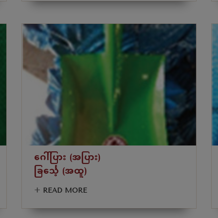
ဂေါ်ပြား (အပြား)
ခြင်္သေ့ (အထူ)
+
READ MORE