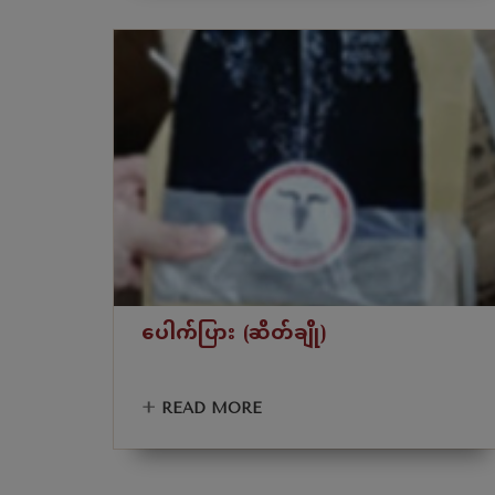
ပေါက်ပြား (ဆိတ်ချို)
+
READ MORE