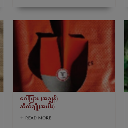
ဂေါ်ပြား (အချွန်)
ဆိတ်ချို(အပါး)
+
READ MORE