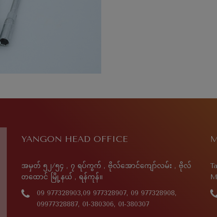
YANGON HEAD OFFICE
M
အမှတ် ၅၂/၅၄ , ၇ ရပ်ကွက် , ဗိုလ်အောင်ကျော်လမ်း , ဗိုလ်
Ta
တထောင် မြို့နယ် , ရန်ကုန်။
M
09 977328903,09 977328907, 09 977328908,
09977328887, 01-380306, 01-380307