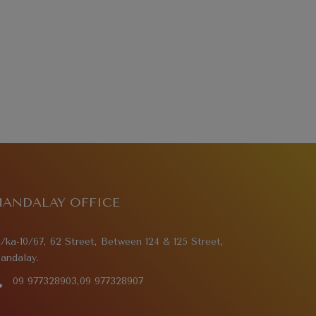
ANDALAY OFFICE
/ka-10/67, 62 Street, Between 124 & 125 Street,
andalay.
09 977328903,09 977328907