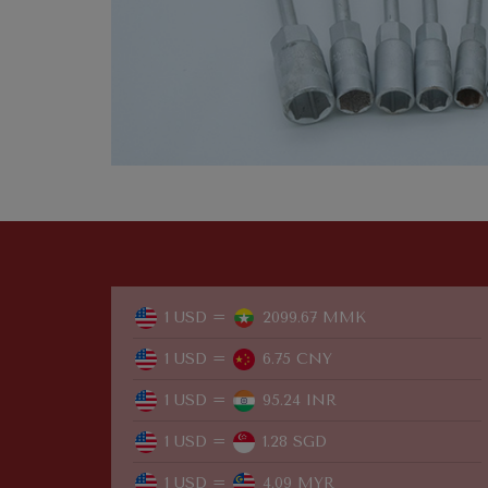
1 USD =
2099.67 MMK
1 USD =
6.75 CNY
1 USD =
95.24 INR
1 USD =
1.28 SGD
1 USD =
4.09 MYR