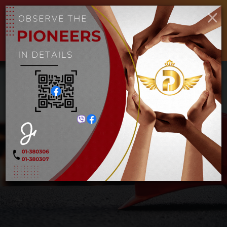
×
ENGLISH
MYANMAR
Toggle
navigat
ဆီလီကွန် IG
Home
ဆီလီကွန် IG