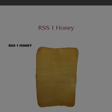
RSS 1 Honey