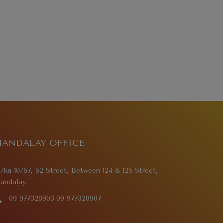
ANDALAY OFFICE
/ka-10/67, 62 Street, Between 124 & 125 Street,
andalay.
09 977328903,09 977328907