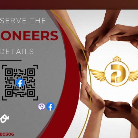
ကျွန်ုပ်တို့အကြောင်း
စက်မှုလုပ်ငန်းများ
ပုံများ
သတင်းများ
ဆို့ချွန်
Home
ဆို့ချွန်