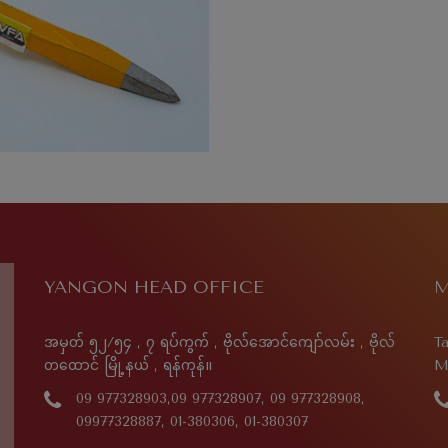
YANGON HEAD OFFICE
M
အမှတ် ၅၂/၅၄ , ၇ ရပ်ကွက် , ဗိုလ်အောင်ကျော်လမ်း , ဗိုလ်
Ta
တထောင် မြို့နယ် , ရန်ကုန်။
M
09 977328903,09 977328907, 09 977328908,
09977328887, 01-380306, 01-380307