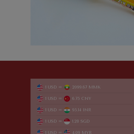
1 USD =
2099.67 MMK
1 USD =
6.75 CNY
1 USD =
95.14 INR
1 USD =
1.28 SGD
1 USD =
4.09 MYR