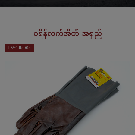
ဝရိန်လက်အိတ် အရှည်
LWG115003