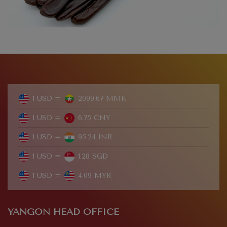
1 USD =
2099.67 MMK
1 USD =
6.75 CNY
1 USD =
95.24 INR
1 USD =
1.28 SGD
1 USD =
4.09 MYR
YANGON HEAD OFFICE