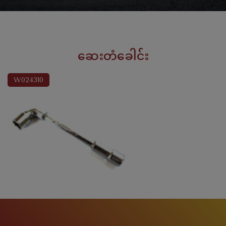
ဆေးတံခေါင်း
W024310