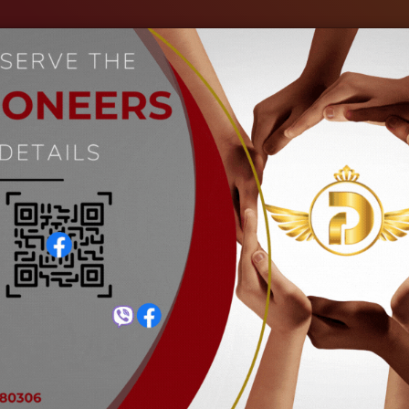
ကျွန်ုပ်တို့အကြောင်း
စက်မှုလုပ်ငန်းများ
ပုံများ
သတင်းများ
တိုက်ကျောက် အထူ 4″
Home
တိုက်ကျောက် အထူ 4″