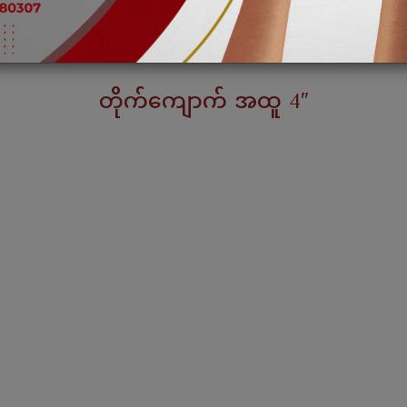
တိုက်ကျောက် အထူ 4″