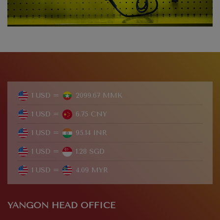
1 USD =
2099.67 MMK
1 USD =
6.75 CNY
1 USD =
95.14 INR
1 USD =
1.28 SGD
1 USD =
4.09 MYR
YANGON HEAD OFFICE