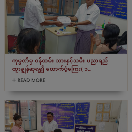
ကုမ္ပဏီမှ ဝန်ထမ်း သားနှင့်သမီး ပညာရည်
ထူးချွန်ဆုရ၍ ထောက်ပံ့ကြေး( ၁...
+
READ MORE