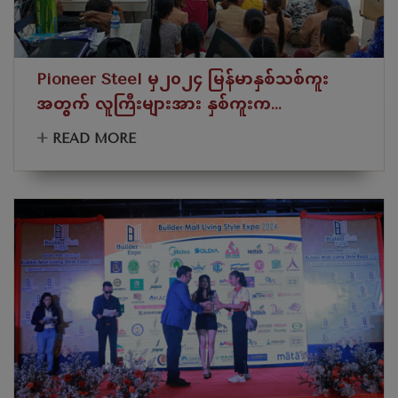
Pioneer Steel မှ၂၀၂၄ မြန်မာနှစ်သစ်ကူး
အတွက် လူကြီးများအား နှစ်ကူးက...
+
READ MORE