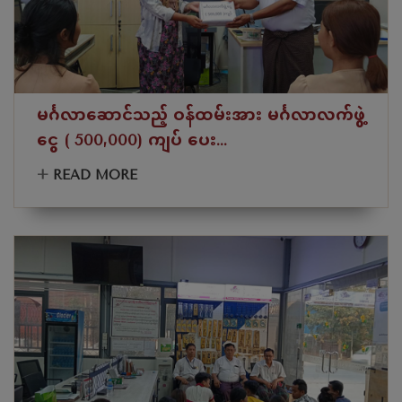
မင်္ဂလာဆောင်သည့် ဝန်ထမ်းအား မင်္ဂလာလက်ဖွဲ့
ငွေ ( 500,000) ကျပ် ပေး...
+
READ MORE