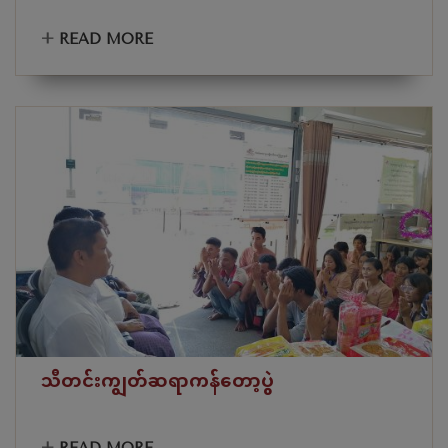
+
READ MORE
သီတင်းကျွတ်ဆရာကန်တော့ပွဲ