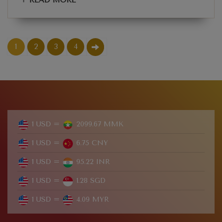
+
READ MORE
1
2
3
4
1 USD =
2099.67 MMK
1 USD =
6.75 CNY
1 USD =
95.22 INR
1 USD =
1.28 SGD
1 USD =
4.09 MYR