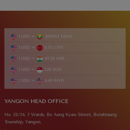
1 USD =
2099.67 MMK
1 USD =
6.75 CNY
1 USD =
95.20 INR
1 USD =
1.28 SGD
1 USD =
4.09 MYR
YANGON HEAD OFFICE
No. 52/54, 7 Wards, Bo Aung Kyaw Street, Botahtaung
Township, Yangon.