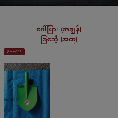
ဂေါ်ပြား (အချွန်)
ခြင်္သေ့ (အထူ)
SHV008