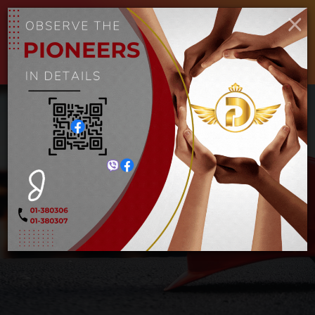
ENGLISH
MYANMAR
×
Toggle
navigat
ဂေါ်ပြား (အချွန်)
ခြင်္သေ့ (အထူ)
Home
ဂေါ်ပြား (အချွန်)
ခြင်္သေ့ (အထူ)