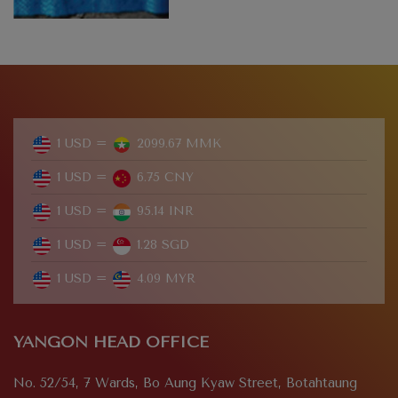
1 USD =
2099.67 MMK
1 USD =
6.75 CNY
1 USD =
95.14 INR
1 USD =
1.28 SGD
1 USD =
4.09 MYR
YANGON HEAD OFFICE
No. 52/54, 7 Wards, Bo Aung Kyaw Street, Botahtaung