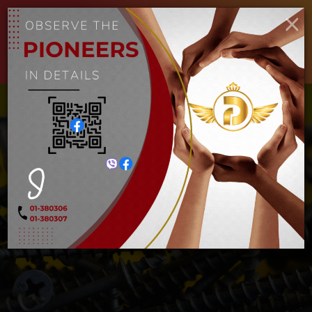
×
ENGLISH
MYANMAR
Toggle
navigat
စကူအမဲ
Home
စကူအမဲ