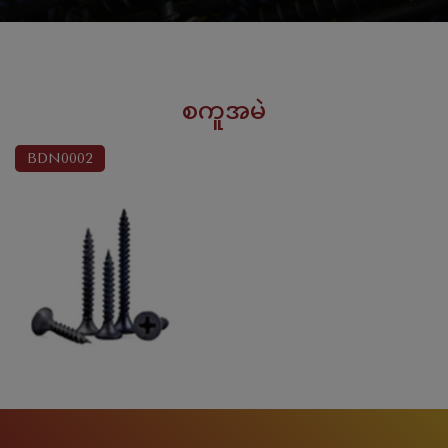
စကူအမဲ
BDN0002