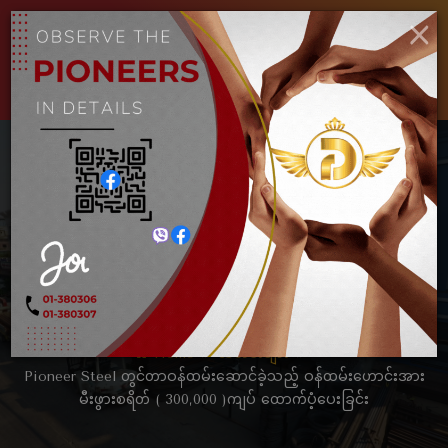
×
ENGLISH
MYANMAR
Toggle
navigat
Pioneer Steel တွင်တာဝန်ထမ်း
ဆောင်ခဲ့သည့် ဝန်ထမ်းဟောင်း
အား မီးဖွားစရိတ် ( 300,000
)ကျပ် ထောက်ပံ့ပေးခြင်း
Home
သတင်းများ
Pioneer Steel တွင်တာဝန်ထမ်းဆောင်ခဲ့သည့် ဝန်ထမ်းဟောင်းအား
မီးဖွားစရိတ် ( 300,000 )ကျပ် ထောက်ပံ့ပေးခြင်း