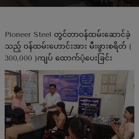
Pioneer Steel တွင်တာဝန်ထမ်းဆောင်ခဲ့
သည့် ဝန်ထမ်းဟောင်းအား မီးဖွားစရိတ် (
300,000 )ကျပ် ထောက်ပံ့ပေးခြင်း