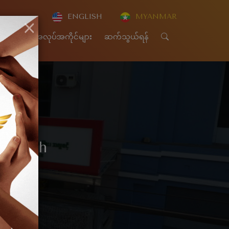
ENGLISH
MYANMAR
×
CSR
အလုပ်အကိုင်များ
ဆက်သွယ်ရန်
 Month
th