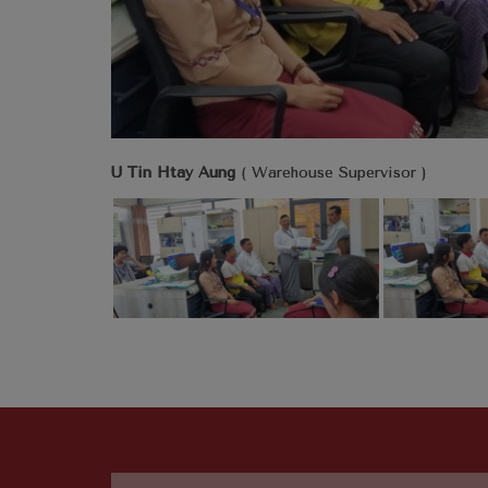
U Tin Htay Aung
( Warehouse Supervisor )