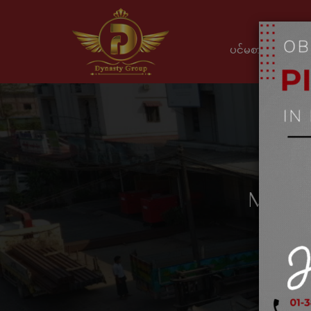
ပင်မစာမျက်နှာ
March