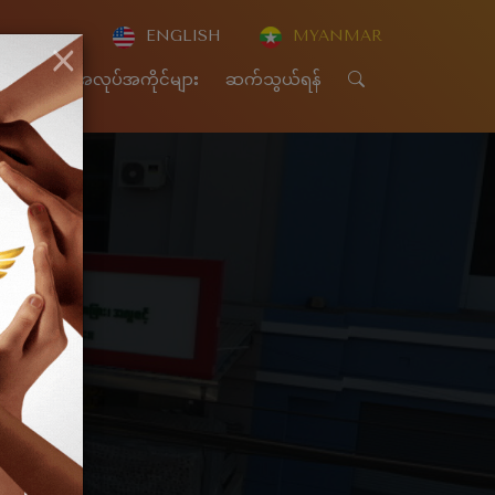
ENGLISH
MYANMAR
×
CSR
အလုပ်အကိုင်များ
ဆက်သွယ်ရန်
onth