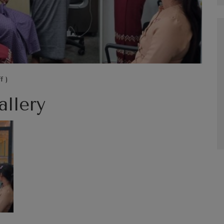
f )
allery