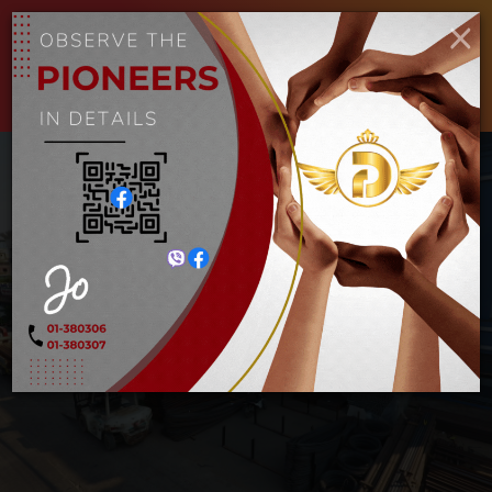
×
ENGLISH
MYANMAR
Toggle
navigat
Expo Trade Fair
Home
သတင်းများ
Expo Trade Fair