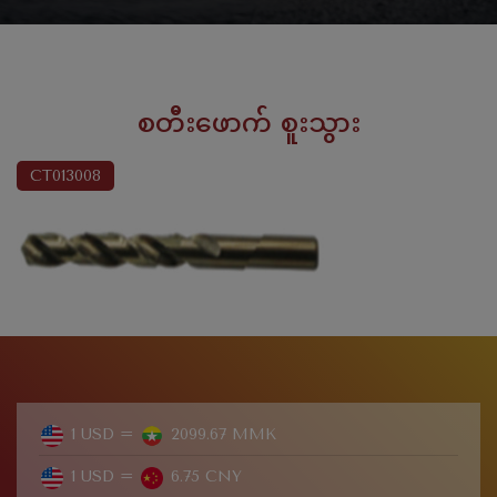
စတီးဖောက် စူးသွား
CT013008
1 USD =
2099.67 MMK
1 USD =
6.75 CNY