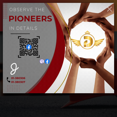
×
ENGLISH
MYANMAR
Toggle
navigat
စတီးဖောက် စူးသွား
Home
စတီးဖောက် စူးသွား